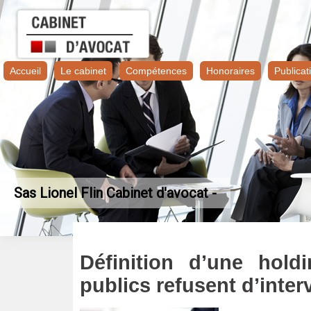
Accueil
Le cabinet
Compétences
Honoraires
Publicat
Sas Lionel Flin Cabinet d'avocat -
Définition d’une hold
publics refusent d’inter